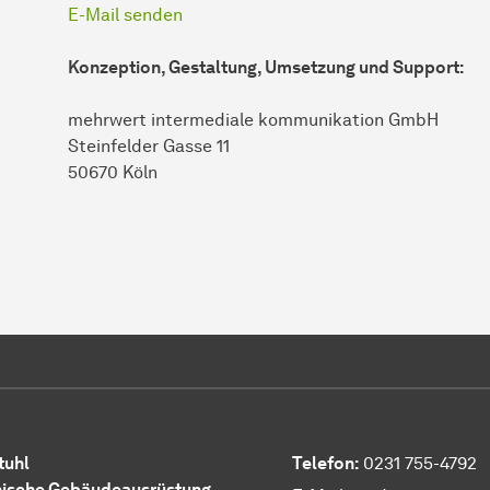
E-Mail senden
Konzeption, Gestaltung, Umsetzung und Support:
mehrwert intermediale kommunikation GmbH
Steinfelder Gasse 11
50670 Köln
tuhl
Telefon:
0231 755-4792
ische Gebäudeausrüstung