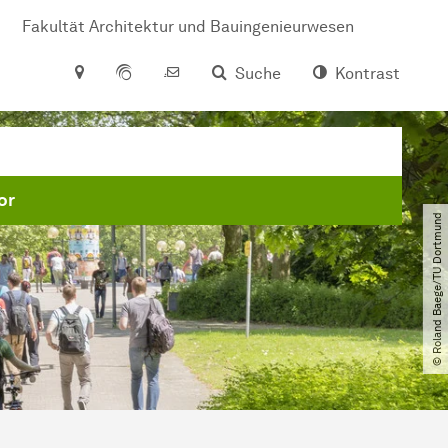
Fakultät Architektur und Bauingenieurwesen
Suche
Kontrast
or
© Roland Baege​/​TU Dortmund