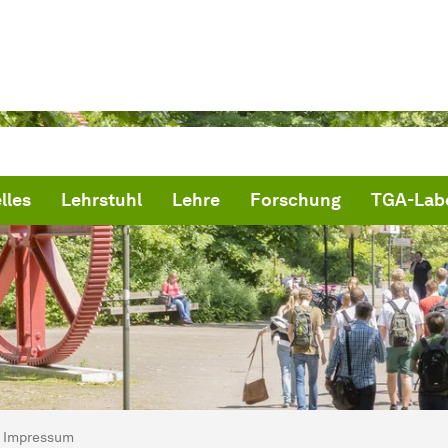
lles
Lehrstuhl
Lehre
Forschung
TGA-Lab
ind hier:
artseite
Impressum